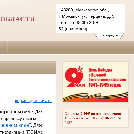
143200, Московская обл.,
г. Можайск, ул. Герцена, д. 9
 ОБЛАСТИ
Тел.: 8 (49638) 2-59-
52 (приемная)
2-07-88 (общ. отд.)
развернуть
mojaisk.mo@sudrf.ru
версия для печати
ектронном виде.
Для
Запросы ОПФР по постановлению
Правительства РФ от 28.06.2021 №
их процессуальных
1037
тронном виде"
.
Для
нтификации (ЕСИА).