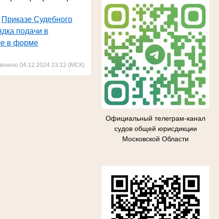
в
Приказе Судебного
дка подачи в
ле в форме
менено 04.12.2024 23:12 (МСК)
Официальный телеграм-канал
судов общей юрисдикции
Московской Области