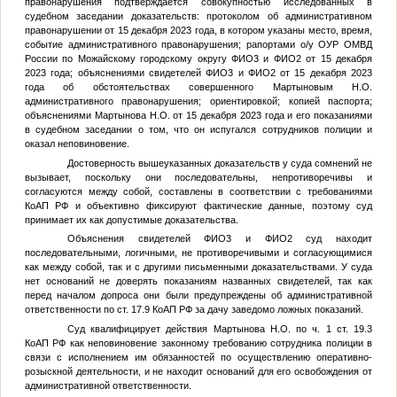
правонарушения подтверждается совокупностью исследованных в
судебном заседании доказательств: протоколом об административном
правонарушении от 15 декабря 2023 года, в котором указаны место, время,
событие административного правонарушения; рапортами о/у ОУР ОМВД
России по Можайскому городскому округу
ФИО3
и
ФИО2
от 15 декабря
2023 года; объяснениями свидетелей
ФИО3
и
ФИО2
от 15 декабря 2023
года об обстоятельствах совершенного Мартыновым Н.О.
административного правонарушения; ориентировкой; копией паспорта;
объяснениями Мартынова Н.О. от 15 декабря 2023 года и его показаниями
в судебном заседании о том, что он испугался сотрудников полиции и
оказал неповиновение.
Достоверность вышеуказанных доказательств у суда сомнений не
вызывает, поскольку они последовательны, непротиворечивы и
согласуются между собой, составлены в соответствии с требованиями
КоАП РФ и объективно фиксируют фактические данные, поэтому суд
принимает их как допустимые доказательства.
Объяснения свидетелей
ФИО3
и
ФИО2
суд находит
последовательными, логичными, не противоречивыми и согласующимися
как между собой, так и с другими письменными доказательствами. У суда
нет оснований не доверять показаниям названных свидетелей, так как
перед началом допроса они были предупреждены об административной
ответственности по ст. 17.9 КоАП РФ за дачу заведомо ложных показаний.
Суд квалифицирует действия Мартынова Н.О. по ч. 1 ст. 19.3
КоАП РФ как неповиновение законному требованию сотрудника полиции в
связи с исполнением им обязанностей по осуществлению оперативно-
розыскной деятельности, и не находит оснований для его освобождения от
административной ответственности.