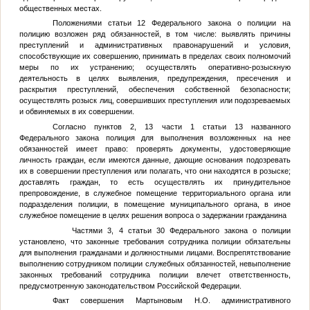
общественных местах.
Положениями статьи 12 Федерального закона о полиции на
полицию возложен ряд обязанностей, в том числе: выявлять причины
преступлений и административных правонарушений и условия,
способствующие их совершению, принимать в пределах своих полномочий
меры по их устранению; осуществлять оперативно-розыскную
деятельность в целях выявления, предупреждения, пресечения и
раскрытия преступлений, обеспечения собственной безопасности;
осуществлять розыск лиц, совершивших преступления или подозреваемых
и обвиняемых в их совершении.
Согласно пунктов 2, 13 части 1 статьи 13 названного
Федерального закона полиция для выполнения возложенных на нее
обязанностей имеет право: проверять документы, удостоверяющие
личность граждан, если имеются данные, дающие основания подозревать
их в совершении преступления или полагать, что они находятся в розыске;
доставлять граждан, то есть осуществлять их принудительное
препровождение, в служебное помещение территориального органа или
подразделения полиции, в помещение муниципального органа, в иное
служебное помещение в целях решения вопроса о задержании гражданина
Частями 3, 4 статьи 30 Федерального закона о полиции
установлено, что законные требования сотрудника полиции обязательны
для выполнения гражданами и должностными лицами. Воспрепятствование
выполнению сотрудником полиции служебных обязанностей, невыполнение
законных требований сотрудника полиции влечет ответственность,
предусмотренную законодательством Российской Федерации.
Факт совершения Мартыновым Н.О. административного