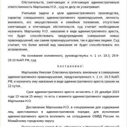
Обстоятельств, смягчающих и отягчающих административную
ответственность Мартынова Н.О., суд по делу не усматривает.
Учитывая задачи и цели административного производства,
характер совершенного административного правонарушения, личность
виновного, его имущественное и семейное положение, отсутствие
смягчающих и отягчающих обстоятельств, суд считает необходимым
назначить Мартынову Н.О. наказание в виде административного ареста,
что будет способствовать предупреждению совершения новых
правонарушений, как самим правонарушителем, так и другими лицами. Суд
считает, что более мягкий вид наказания не будет способствовать его
исправлению.
На основании изложенного, руководствуясь ч. 1 ст. 19.3, 29.9-
29.10 КоАП РФ, суд
п о с т а н о в и л :
Мартынова Николая Олеговича признать виновным в совершении
административного правонарушения, предусмотренного ч. 1 ст. 19.3 КоАП
РФ, и назначить ему наказание в виде административного ареста сроком на
12 суток.
Срок административного ареста исчислять с 15 декабря 2023
года 13 часов 15 минут, то есть с момента административного задержания
Мартынова Н.О.
Доставление Мартынова Н.О. в спецприемник для содержания
лиц, арестованных в административном порядке, для исполнения
административного ареста возложить на сотрудников ОМВД России по
Можайскому городскому округу.
Постановление может быть обжаловано в Московский областной