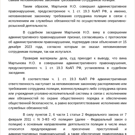
Таким образом, Мартынов Н.О. совершил административное
правонарушение, предусмотренное ч. 1 ст. 19.3 КоАП РФ, а именно,
неповиновение законному требованию сотрудника полиции в связи с
исполнением им служебных обязанностей по осуществлению оперативно-
розыскной деятельности.
В судебном заседании Мартынов Н.О. вину в совершении
административного правонарушения признал, согласившись с протоколом
об административном правонарушении, подтвердив свои объяснения от 15
декабря 2023 года, согласно которым он оказал неповиновение
сотрудникам полиции, так как испугался.
Проверив материалы дела, суд приходит к выводу, что вина
Мартынова Н.О. в совершении административного правонарушения,
предусмотренного ч. 1 ст. 19.3 КоАП РФ, установлена в судебном
заседании.
В соответствии ч. 1 ст. 19.3 КоАП РФ административная
ответственность наступает за неповиновение законному распоряжению или
требованию сотрудника полиции, военнослужащего либо сотрудника органа
или учреждения уголовно-исполнительной системы в связи с исполнением
ими обязанностей по охране общественного порядка и обеспечению
общественной безопасности, а равно воспрепятствование исполнению ими
служебных обязанностей.
В силу пунктов 2, 6 части 1 статьи 2 Федерального закона от 7
февраля 2011 г. N 3-ФЗ «О полиции» (далее - Федеральный закон о
полиции) к основным направлениям деятельности полиции в числе иных
относится предупреждение и пресечение преступлений и
административных правонарушений, а также обеспечение правопорядка в