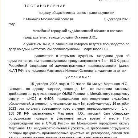
П О С Т А Н О В Л Е Н И Е
по делу об административном правонарушении
г. Можайск Московской области 15 декабря 2023
года
Можайский городской суд Московской области в составе:
председательствующего судьи Юскаева В.Ю.,
с участием лица, в отношении которого ведется производство по
делу об административном правонарушении, - Мартынова Н.О.,
рассмотрев в открытом судебном заседании дело об
административном правонарушении, предусмотренном ч. 1 ст. 19.3 Кодекса
Российской Федерации об административных правонарушениях (далее
КоАП РФ), в отношении Мартынова Николая Олеговича,
<данные изъяты>
у с т а н о в и л :
15 декабря 2023 года в 12 часов 50 минут Мартынов Н.О.,
находясь по адресу:
<адрес>
, около д.
№
, не выполнил законные
требования сотрудников полиции ОМВД России по Можайскому городскому
округу –
ФИО2
и
ФИО3
, находящихся при исполнении служебных
обязанностей, а именно: по уголовному делу
№
, возбужденному 16 октября
2023 года по факту совершения преступления, предусмотренного ч. 1 ст.
158 УК РФ, разыскивался Мартынов Н.О., который был обнаружен
сотрудниками полиции в указанные выше время и месте. При
сопровождении его в ОМВД России по Можайскому городскому округу
Мартынов Н.О. неоднократно пытался убежать, на требования сотрудников
полиции прекратить противоправные действия не реагировал, оказав тем
самым неповиновение законным требованиям сотрудников полиции.