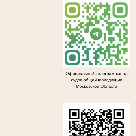
Официальный телеграм-канал
судов общей юрисдикции
Московской Области