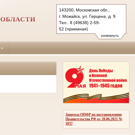
143200, Московская обл.,
г. Можайск, ул. Герцена, д. 9
 ОБЛАСТИ
Тел.: 8 (49638) 2-59-
52 (приемная)
2-07-88 (общ. отд.)
развернуть
mojaisk.mo@sudrf.ru
Запросы ОПФР по постановлению
Правительства РФ от 28.06.2021 №
1037